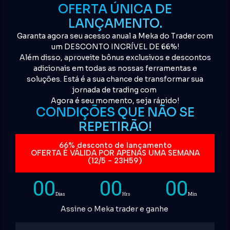
OFERTA ÚNICA DE
LANÇAMENTO.
Garanta agora seu acesso anual a Meka do Trader com
um DESCONTO INCRÍVEL DE 66%!
Além disso, aproveite bônus exclusivos e descontos
adicionais em todas as nossas ferramentas e
soluções. Está é a sua chance de transformar sua
jornada de trading com
Agora é seu momento, seja rápido!
CONDIÇÕES QUE NÃO SE
REPETIRÃO!
66% desconto de lançamento
OFERTA É VÁLIDA POR APENAS UMA SEMANA
(12/5 - 23H59)
00
00
00
Dias
Hrs
Min
Assine o Meka trader e ganhe